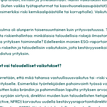
 (kuten vaikka työtapaturmat tai kasvihuonekaasupäästöt) 
 (esimerkiksi riski kemikaalipäästölle tai korruptiolle). Vaiku
kulma oli alunperin toisensuuntainen kuin yritysvastuussa.
 riskienhallintaa: minkälaisia taloudellisia riskejä ilmast
a yrityksen toiminnalle? Edelleenkin monien ESG-raportoint
skeihin ja taloudellisiin vaikutuksiin, joita kestävyysseikoi
istua yrityksiin.
t vai taloudelliset vaikutukset?
etään, että mikä tahansa vastuullisuusvaikutus tai -riski 
itykselle. Esimerkiksi työntekijöiden pahoinvointi työssä vo
itten koko brändiin ja pahimmillaan lopulta yrityksen arvo
syrjään siirtyvä, direktiivi muiden kuin taloudellisten tietoj
ective, NFRD
) korvautuu uudella kestävyysraportointidirektiiv