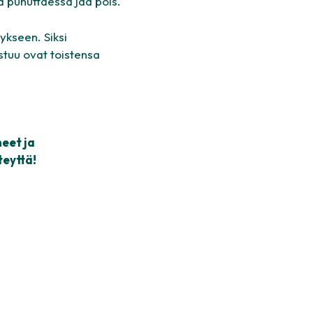
ssa puhuttaessa jää pois.
tykseen. Siksi
astuu ovat toistensa
eet ja
teyttä!