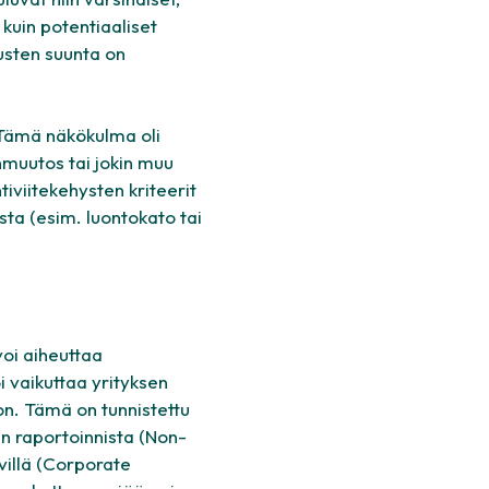
kuin potentiaaliset
tusten suunta on
 Tämä näkökulma oli
onmuutos tai jokin muu
iviitekehysten kriteerit
sta (esim. luontokato tai
voi aiheuttaa
i vaikuttaa yrityksen
on. Tämä on tunnistettu
en raportoinnista (
Non-
illä (
Corporate