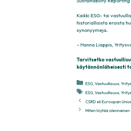
Sustainability Reporting
Kaikki ESG- tai vastuulli
historiallisista eroista 
synonyymeja.
– Hanna Liappis, Yritysv
Tarvitsetko vastuullis
käytännönläheisesti t
Kategoriat
ESG
,
Vastuullisuus
,
Yrity
Avainsanat
ESG
,
Vastuullisuus
,
Yrity
CSRD eli Euroopan Unioni
Miten löytää olennainen 