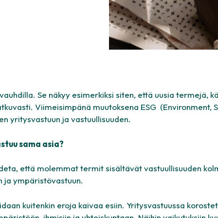
auhdilla. Se näkyy esimerkiksi siten, että uusia termejä, kä
jatkuvasti. Viimeisimpänä muutoksena ESG (Environment, S
n yritysvastuun ja vastuullisuuden.
astuu sama asia?
deta, että molemmat termit sisältävät vastuullisuuden kol
en ja ympäristövastuun.
daan kuitenkin eroja kaivaa esiin. Yritysvastuussa korostet
äristöön, ihmisiin ja yhteiskuntaan. Näihin vaikutuksiin kuu