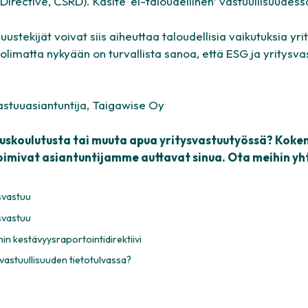
 Directive, CSRD
). Käsite ‘ei-taloudellinen’ vastuullisuude
suustekijät voivat siis aiheuttaa taloudellisia vaikutuksia yri
huolimatta nykyään on turvallista sanoa, että ESG ja yritysv
astuuasiantuntija, Taigawise Oy
uuskoulutusta tai muuta apua yritysvastuutyössä? Koken
oimivat asiantuntijamme auttavat sinua.
Ota meihin yh
svastuu
svastuu
n kestävyysraportointidirektiivi
vastuullisuuden tietotulvassa?