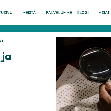
TUSIVU
MEISTÄ
PALVELUMME
BLOGI
ASIA
a?
 ja