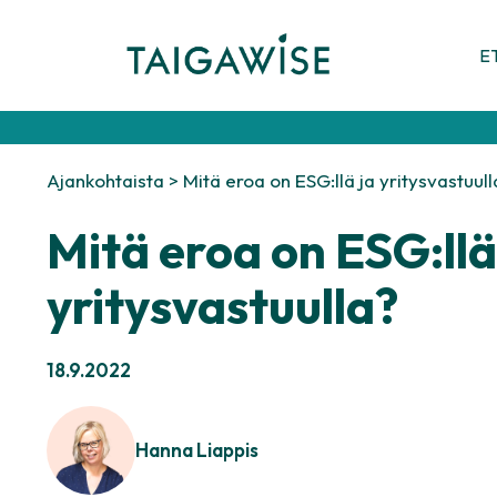
Siirry
sisältöön
E
Ajankohtaista
>
Mitä eroa on ESG:llä ja yritysvastuull
Mitä eroa on ESG:llä
yritysvastuulla?
18.9.2022
Hanna Liappis