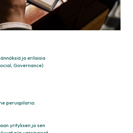
ännöksiä ja erilaisia
ocial, Governance)
me peruspilaria:
aan yrityksen ja sen
luvat niin varsinaiset,