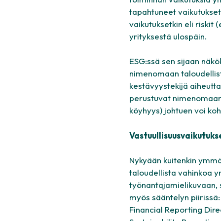
tapahtuneet vaikutukset
vaikutuksetkin eli riskit
yrityksestä ulospäin.
ESG:ssä sen sijaan näkö
nimenomaan taloudellista
kestävyystekijä aiheutta
perustuvat nimenomaan ri
köyhyys) johtuen voi kohd
Vastuullisuusvaikutukse
Nykyään kuitenkin ymmärr
taloudellista vahinkoa yr
työnantajamielikuvaan, s
myös sääntelyn piirissä: 
Financial Reporting Dir