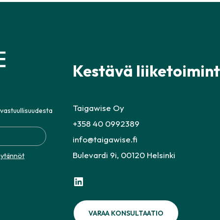
Kestävä liiketoimin
Taigawise Oy
 vastuullisuudesta
+358 40 0992389
info@taigawise.fi
Bulevardi 9i, 00120 Helsinki
äytännöt
LinkedIn
VARAA KONSULTAATIO