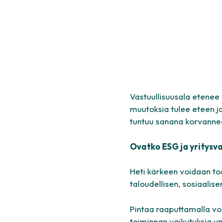
Vastuullisuusala etenee v
muutoksia tulee eteen 
tuntuu sanana korvannee
Ovatko ESG ja yritysv
Heti kärkeen voidaan to
taloudellisen, sosiaalis
Pintaa raaputtamalla voi
toiminnan vaikutuksia ymp