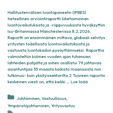
Hallitustenvälisen luontopaneelin (IPBES)
tieteellinen arviointiraportti liiketoiminnan
luontovaikutuksista ja -riippuvuuksista hyväksyttiin
Iso-Britanniassa Manchesterissa 8.2.2026.
Raportti on ensimmäinen mittava, globaali selvitys
yritysten todellisista luontovaikutuksista ja
vastuusta luontokadon pysäyttämiseksi. Raporttia
valmisteltiin kolmen vuoden ajan tuhansien
lähteiden pohjalta ja siihen osallistui 79 johtavaa
asiantuntijaa 35 maasta kaikista maanosista niin
tutkimus- kuin yksityissektorilta.2 Tuoreen raportin
keskeinen viesti on, että kaikki …
Lue lisää
Kategoriat
Johtaminen
,
Vastuullisuus
,
Ympäristöjohtaminen
,
Yritysvastuu
Avainsanat