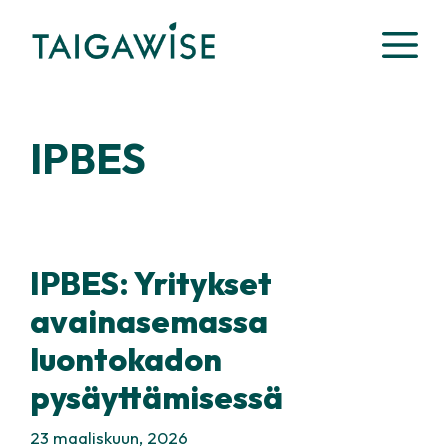
Siirry
VA
sisältöön
IPBES
IPBES: Yritykset
avainasemassa
luontokadon
pysäyttämisessä
23 maaliskuun, 2026