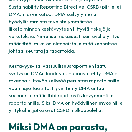
Sustainability Reporting Directive, CSRD
) piiriin, ei
DMA:n tarve katoa. DMA säilyy yhtenä
hyödyllisimmistä tavoista ymmärtää
liiketoiminnan kestävyyteen liittyviä riskejä ja
vaikutuksia. Nimensä mukaisesti sen avulla yritys
määrittää, mikä on olennaista ja mitä kannattaa
johtaa, seurata ja raportoida.
Kestävyys- tai vastuullisuusraporttien laatu
syntyykin DMAn laadusta. Huonosti tehty DMA ei
rakenna riittävän selkeää perustaa raportoinnille
vaan hajottaa sitä. Hyvin tehty DMA antaa
suunnan ja määrittää rajat myös kevyemmälle
raportoinnille. Siksi DMA on hyödyllinen myös niille
yrityksille, jotka ovat CSRD:n ulkopuolella.
Miksi DMA on parasta,