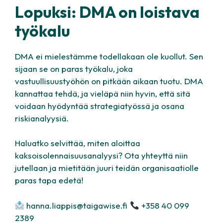
Lopuksi: DMA on loistava
työkalu
DMA ei mielestämme todellakaan ole kuollut. Sen
sijaan se on paras työkalu, joka
vastuullisuustyöhön on pitkään aikaan tuotu. DMA
kannattaa tehdä, ja vieläpä niin hyvin, että sitä
voidaan hyödyntää strategiatyössä ja osana
riskianalyysiä.
Haluatko selvittää, miten aloittaa
kaksoisolennaisuusanalyysi? Ota yhteyttä niin
jutellaan ja mietitään juuri teidän organisaatiolle
paras tapa edetä!
hanna.liappis@taigawise.fi
+358 40 099
2389