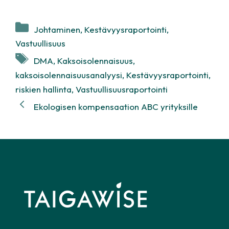
Kategoriat
Johtaminen
,
Kestävyysraportointi
,
Vastuullisuus
Avainsanat
DMA
,
Kaksoisolennaisuus
,
kaksoisolennaisuusanalyysi
,
Kestävyysraportointi
,
riskien hallinta
,
Vastuullisuusraportointi
Ekologisen kompensaation ABC yrityksille