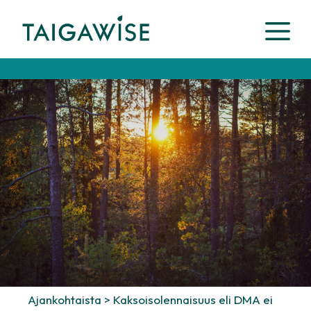
Siirry
VA
sisältöön
Ajankohtaista
>
Kaksoisolennaisuus eli DMA ei