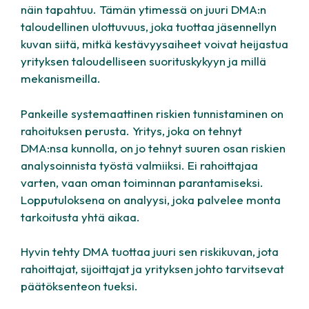
näin tapahtuu. Tämän ytimessä on juuri DMA:n
taloudellinen ulottuvuus, joka tuottaa jäsennellyn
kuvan siitä, mitkä kestävyysaiheet voivat heijastua
yrityksen taloudelliseen suorituskykyyn ja millä
mekanismeilla.
Pankeille systemaattinen riskien tunnistaminen on
rahoituksen perusta. Yritys, joka on tehnyt
DMA:nsa kunnolla, on jo tehnyt suuren osan riskien
analysoinnista työstä valmiiksi. Ei rahoittajaa
varten, vaan oman toiminnan parantamiseksi.
Lopputuloksena on analyysi, joka palvelee monta
tarkoitusta yhtä aikaa.
Hyvin tehty DMA tuottaa juuri sen riskikuvan, jota
rahoittajat, sijoittajat ja yrityksen johto tarvitsevat
päätöksenteon tueksi.