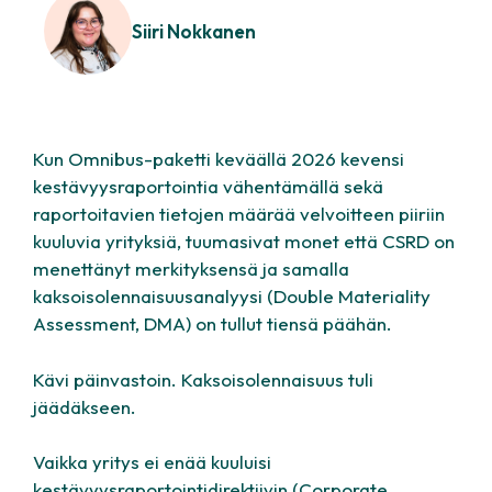
Siiri Nokkanen
Kun Omnibus-paketti keväällä 2026 kevensi
kestävyysraportointia vähentämällä sekä
raportoitavien tietojen määrää velvoitteen piiriin
kuuluvia yrityksiä, tuumasivat monet että CSRD on
menettänyt merkityksensä ja samalla
kaksoisolennaisuusanalyysi (
Double Materiality
Assessment, DMA
) on tullut tiensä päähän.
Kävi päinvastoin. Kaksoisolennaisuus tuli
jäädäkseen.
Vaikka yritys ei enää kuuluisi
kestävyysraportointidirektiivin (
Corporate