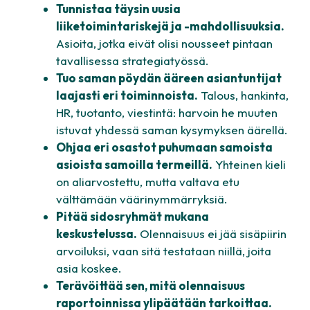
Tunnistaa täysin uusia
liiketoimintariskejä ja -mahdollisuuksia.
Asioita, jotka eivät olisi nousseet pintaan
tavallisessa strategiatyössä.
Tuo saman pöydän ääreen asiantuntijat
laajasti eri toiminnoista.
Talous, hankinta,
HR, tuotanto, viestintä: harvoin he muuten
istuvat yhdessä saman kysymyksen äärellä.
Ohjaa eri osastot puhumaan samoista
asioista samoilla termeillä.
Yhteinen kieli
on aliarvostettu, mutta valtava etu
välttämään väärinymmärryksiä.
Pitää sidosryhmät mukana
keskustelussa.
Olennaisuus ei jää sisäpiirin
arvoiluksi, vaan sitä testataan niillä, joita
asia koskee.
Terävöittää sen, mitä olennaisuus
raportoinnissa ylipäätään tarkoittaa.