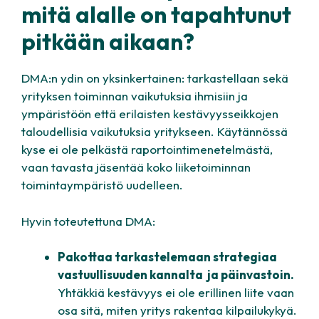
mitä alalle on tapahtunut
pitkään aikaan?
DMA:n ydin on yksinkertainen: tarkastellaan sekä
yrityksen toiminnan vaikutuksia ihmisiin ja
ympäristöön että erilaisten kestävyysseikkojen
taloudellisia vaikutuksia yritykseen. Käytännössä
kyse ei ole pelkästä raportointimenetelmästä,
vaan tavasta jäsentää koko liiketoiminnan
toimintaympäristö uudelleen.
Hyvin toteutettuna DMA:
Pakottaa tarkastelemaan strategiaa
vastuullisuuden kannalta ja päinvastoin.
Yhtäkkiä kestävyys ei ole erillinen liite vaan
osa sitä, miten yritys rakentaa kilpailukykyä.