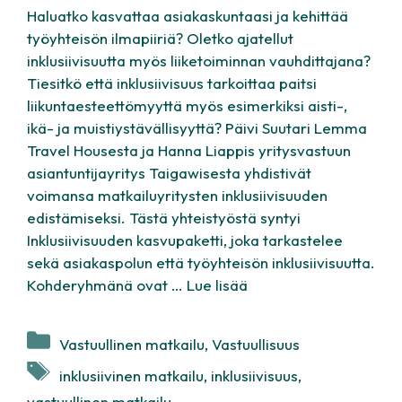
Haluatko kasvattaa asiakaskuntaasi ja kehittää
työyhteisön ilmapiiriä? Oletko ajatellut
inklusiivisuutta myös liiketoiminnan vauhdittajana?
Tiesitkö että inklusiivisuus tarkoittaa paitsi
liikuntaesteettömyyttä myös esimerkiksi aisti-,
ikä- ja muistiystävällisyyttä? Päivi Suutari Lemma
Travel Housesta ja Hanna Liappis yritysvastuun
asiantuntijayritys Taigawisesta yhdistivät
voimansa matkailuyritysten inklusiivisuuden
edistämiseksi. Tästä yhteistyöstä syntyi
Inklusiivisuuden kasvupaketti, joka tarkastelee
sekä asiakaspolun että työyhteisön inklusiivisuutta.
Kohderyhmänä ovat …
Lue lisää
Kategoriat
Vastuullinen matkailu
,
Vastuullisuus
Avainsanat
inklusiivinen matkailu
,
inklusiivisuus
,
vastuullinen matkailu