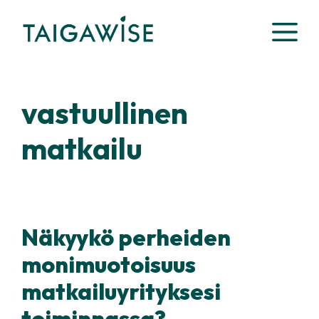
Siirry
VA
sisältöön
vastuullinen
matkailu
Näkyykö perheiden
monimuotoisuus
matkailuyrityksesi
toiminnassa?