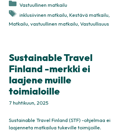
Kategoriat
Vastuullinen matkailu
Avainsanat
inklusiivinen matkailu
,
Kestävä matkailu
,
Matkailu
,
vastuullinen matkailu
,
Vastuullisuus
Sustainable Travel
Finland -merkki ei
laajene muille
toimialoille
7 huhtikuun, 2025
Sustainable Travel Finland (STF) -ohjelmaa ei
laajenneta matkailua tukeville toimijoille.