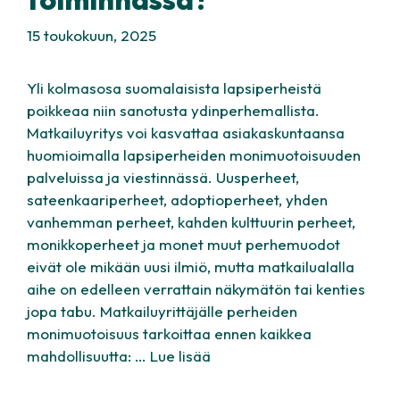
15 toukokuun, 2025
Yli kolmasosa suomalaisista lapsiperheistä
poikkeaa niin sanotusta ydinperhemallista.
Matkailuyritys voi kasvattaa asiakaskuntaansa
huomioimalla lapsiperheiden monimuotoisuuden
palveluissa ja viestinnässä. Uusperheet,
sateenkaariperheet, adoptioperheet, yhden
vanhemman perheet, kahden kulttuurin perheet,
monikkoperheet ja monet muut perhemuodot
eivät ole mikään uusi ilmiö, mutta matkailualalla
aihe on edelleen verrattain näkymätön tai kenties
jopa tabu. Matkailuyrittäjälle perheiden
monimuotoisuus tarkoittaa ennen kaikkea
mahdollisuutta: …
Lue lisää