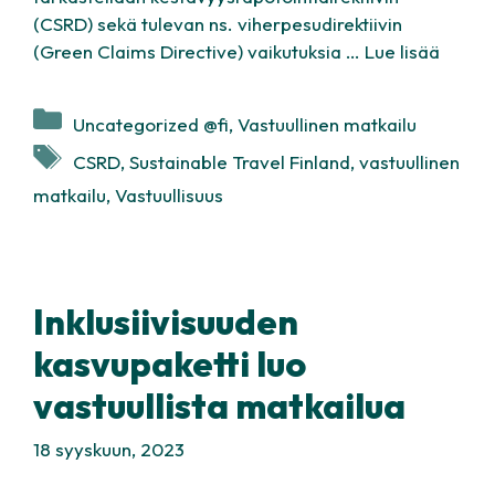
(CSRD) sekä tulevan ns. viherpesudirektiivin
(Green Claims Directive) vaikutuksia …
Lue lisää
Kategoriat
Uncategorized @fi
,
Vastuullinen matkailu
Avainsanat
CSRD
,
Sustainable Travel Finland
,
vastuullinen
matkailu
,
Vastuullisuus
Inklusiivisuuden
kasvupaketti luo
vastuullista matkailua
18 syyskuun, 2023