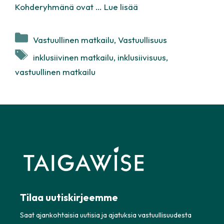
Kohderyhmänä ovat …
Lue lisää
Kategoriat
Vastuullinen matkailu
,
Vastuullisuus
Avainsanat
inklusiivinen matkailu
,
inklusiivisuus
,
vastuullinen matkailu
Tilaa uutiskirjeemme
Saat ajankohtaisia uutisia ja ajatuksia vastuullisuudesta