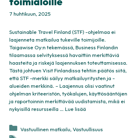
toimialoille
7 huhtikuun, 2025
Sustainable Travel Finland (STF) -ohjelmaa ei
laajenneta matkailua tukeville toimijoille.
Taigawise Oy:n tekemässä, Business Finlandin
tilaamassa selvityksessä havaittiin merkittäviä
haasteita ja riskejä laajennuksen toteuttamisessa.
Tästä johtuen Visit Finlandissa tehtiin päätös siitä,
että STF -merkki säilyy matkailuyritysten ja -
alueiden merkkinä. – Laajennus olisi vaatinut
ohjelman kriteeristön, työkalujen, käyttösääntöjen
ja raportoinnin merkittävää uudistamista, mikä ei
nykyisillä resursseilla …
Lue lisää
Kategoriat
Vastuullinen matkailu
,
Vastuullisuus
Avainsanat