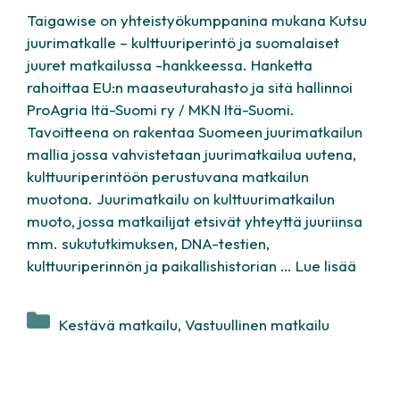
Taigawise on yhteistyökumppanina mukana Kutsu
juurimatkalle – kulttuuriperintö ja suomalaiset
juuret matkailussa -hankkeessa. Hanketta
rahoittaa EU:n maaseuturahasto ja sitä hallinnoi
ProAgria Itä-Suomi ry / MKN Itä-Suomi.
Tavoitteena on rakentaa Suomeen juurimatkailun
mallia jossa vahvistetaan juurimatkailua uutena,
kulttuuriperintöön perustuvana matkailun
muotona. Juurimatkailu on kulttuurimatkailun
muoto, jossa matkailijat etsivät yhteyttä juuriinsa
mm. sukututkimuksen, DNA-testien,
kulttuuriperinnön ja paikallishistorian …
Lue lisää
Kategoriat
Kestävä matkailu
,
Vastuullinen matkailu