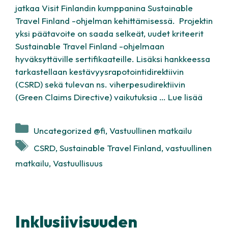
jatkaa Visit Finlandin kumppanina Sustainable
Travel Finland -ohjelman kehittämisessä. Projektin
yksi päätavoite on saada selkeät, uudet kriteerit
Sustainable Travel Finland -ohjelmaan
hyväksyttäville sertifikaateille. Lisäksi hankkeessa
tarkastellaan kestävyysrapotointidirektiivin
(CSRD) sekä tulevan ns. viherpesudirektiivin
(Green Claims Directive) vaikutuksia …
Lue lisää
Kategoriat
Uncategorized @fi
,
Vastuullinen matkailu
Avainsanat
CSRD
,
Sustainable Travel Finland
,
vastuullinen
matkailu
,
Vastuullisuus
Inklusiivisuuden