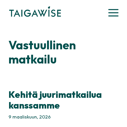
Siirry
VA
sisältöön
Vastuullinen
matkailu
Kehitä juurimatkailua
kanssamme
9 maaliskuun, 2026