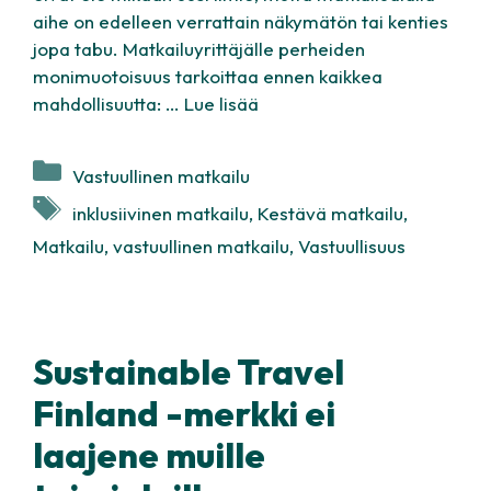
aihe on edelleen verrattain näkymätön tai kenties
jopa tabu. Matkailuyrittäjälle perheiden
monimuotoisuus tarkoittaa ennen kaikkea
mahdollisuutta: …
Lue lisää
Kategoriat
Vastuullinen matkailu
Avainsanat
inklusiivinen matkailu
,
Kestävä matkailu
,
Matkailu
,
vastuullinen matkailu
,
Vastuullisuus
Sustainable Travel
Finland -merkki ei
laajene muille