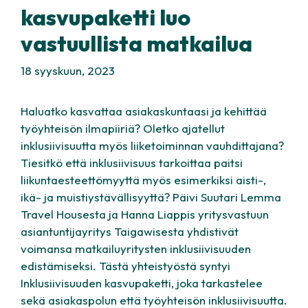
kasvupaketti luo
vastuullista matkailua
18 syyskuun, 2023
Haluatko kasvattaa asiakaskuntaasi ja kehittää
työyhteisön ilmapiiriä? Oletko ajatellut
inklusiivisuutta myös liiketoiminnan vauhdittajana?
Tiesitkö että inklusiivisuus tarkoittaa paitsi
liikuntaesteettömyyttä myös esimerkiksi aisti-,
ikä- ja muistiystävällisyyttä? Päivi Suutari Lemma
Travel Housesta ja Hanna Liappis yritysvastuun
asiantuntijayritys Taigawisesta yhdistivät
voimansa matkailuyritysten inklusiivisuuden
edistämiseksi. Tästä yhteistyöstä syntyi
Inklusiivisuuden kasvupaketti, joka tarkastelee
sekä asiakaspolun että työyhteisön inklusiivisuutta.