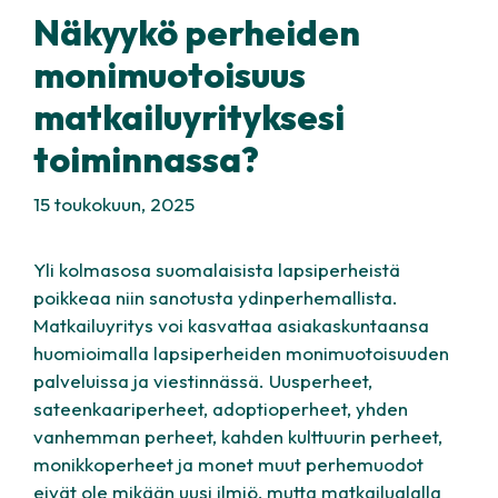
Näkyykö perheiden
monimuotoisuus
matkailuyrityksesi
toiminnassa?
15 toukokuun, 2025
Yli kolmasosa suomalaisista lapsiperheistä
poikkeaa niin sanotusta ydinperhemallista.
Matkailuyritys voi kasvattaa asiakaskuntaansa
huomioimalla lapsiperheiden monimuotoisuuden
palveluissa ja viestinnässä. Uusperheet,
sateenkaariperheet, adoptioperheet, yhden
vanhemman perheet, kahden kulttuurin perheet,
monikkoperheet ja monet muut perhemuodot
eivät ole mikään uusi ilmiö, mutta matkailualalla